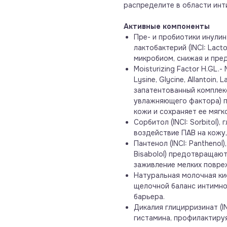
распределите в области инт
Активные компоненты
Пре- и пробиотики инулин (
лактобактерий (INCI: Lact
микробиом, снижая и пред
Moisturizing Factor H.GL.- 
Lysine, Glycine, Allantoin, 
запатентованный комплек
увлажняющего фактора) 
кожи и сохраняет ее мягк
Сорбитол (INCI: Sorbitol),
воздействие ПАВ на кожу,
Пантенол (INCI: Panthenol),
Bisabolol) предотвращают
заживление мелких повре
Натуральная молочная кисл
щелочной баланс интимно
барьера.
Дикалия глицирризинат (IN
гистамина, профилактируя