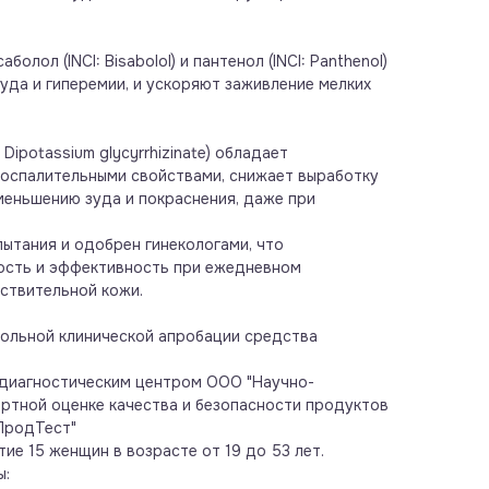
саболол (INCI: Bisabolol) и пантенол (INCI: Panthenol)
да и гиперемии, и ускоряют заживление мелких
 Dipotassium glycyrrhizinate) обладает
оспалительными свойствами, снижает выработку
меньшению зуда и покраснения, даже при
пытания и одобрен гинекологами, что
ость и эффективность при ежедневном
ствительной кожи.
вольной клинической апробации средства
диагностическим центром ООО "Научно-
ертной оценке качества и безопасности продуктов
ПродТест"
ие 15 женщин в возрасте от 19 до 53 лет.
ы: