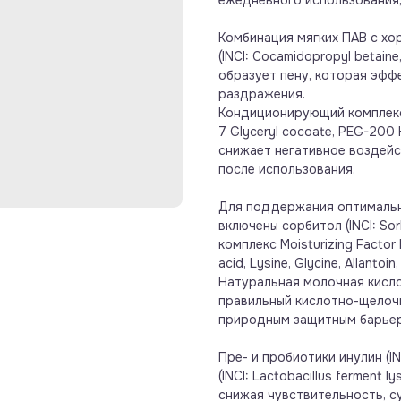
ежедневного использования,
Комбинация мягких ПАВ с х
(INCI: Cocamidopropyl betaine,
образует пену, которая эфф
раздражения.
Кондиционирующий комплекс н
7 Glyceryl cocoate, PEG-200 
снижает негативное воздейс
после использования.
Для поддержания оптимальн
включены сорбитол (INCI: Sorb
комплекс Moisturizing Factor 
acid, Lysine, Glycine, Allantoi
Натуральная молочная кислот
правильный кислотно-щелоч
природным защитным барье
Пре- и пробиотики инулин (IN
(INCI: Lactobacillus ferment
снижая чувствительность, с