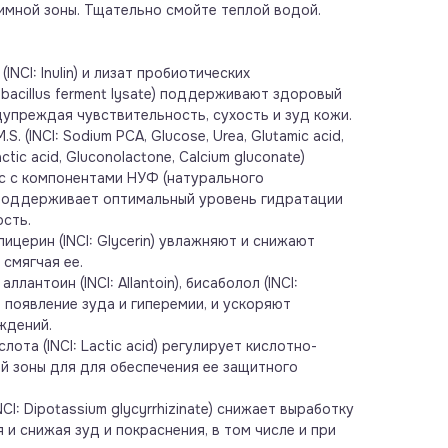
имной зоны. Тщательно смойте теплой водой.
INCI: Inulin) и лизат пробиотических
obacillus ferment lysate) поддерживают здоровый
упреждая чувствительность, сухость и зуд кожи.
M.S. (INCI: Sodium PCA, Glucose, Urea, Glutamic acid,
Lactic acid, Gluconolactone, Calcium gluconate)
с с компонентами НУФ (натурального
поддерживает оптимальный уровень гидратации
ость.
 глицерин (INCI: Glycerin) увлажняют и снижают
 смягчая ее.
 аллантоин (INCI: Allantoin), бисаболол (INCI:
 появление зуда и гиперемии, и ускоряют
ждений.
ота (INCI: Lactic acid) регулирует кислотно-
й зоны для для обеспечения ее защитного
CI: Dipotassium glycyrrhizinate) снижает выработку
 и снижая зуд и покраснения, в том числе и при