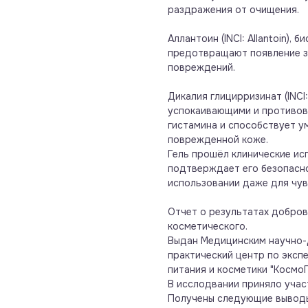
раздражения от очищения.
Аллантоин (INCI: Allantoin), би
предотвращают появление зу
повреждений.
Дикалия глицирризинат (INCI:
успокаивающими и противов
гистамина и способствует у
поврежденной коже.
Гель прошёл клинические ис
подтверждает его безопасн
использовании даже для чув
Отчет о результатах добро
косметического.
Выдан Медицинским научно-
практический центр по эксп
питания и косметики "Космо
В исслодвании приняло участ
Получены следующие вывод