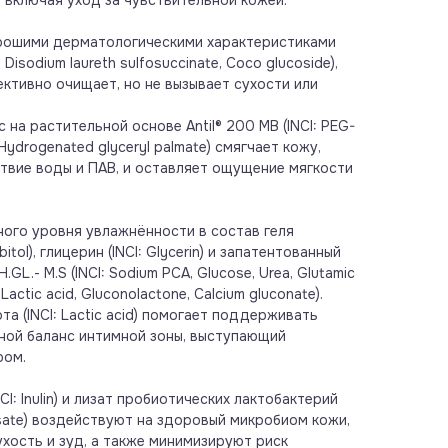
 включая уход за чувствительной кожей.
орошими дерматологическими характеристиками
 Disodium laureth sulfosuccinate, Coco glucoside),
ективно очищает, но не вызывает сухости или
а растительной основе Antil® 200 MB (INCI: PEG-
Hydrogenated glyceryl palmate) смягчает кожу,
твие воды и ПАВ, и оставляет ощущение мягкости
ого уровня увлажнённости в состав геля
itol), глицерин (INCI: Glycerin) и запатентованный
H.GL.- M.S (INCI: Sodium PCA, Glucose, Urea, Glutamic
n, Lactic acid, Gluconolactone, Calcium gluconate).
а (INCI: Lactic acid) помогает поддерживать
ной баланс интимной зоны, выступающий
ром.
CI: Inulin) и лизат пробиотических лактобактерий
 lysate) воздействуют на здоровый микробиом кожи,
ухость и зуд, а также минимизируют риск