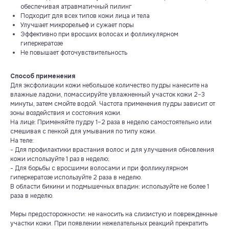
обеспечивая атравматичный пилинг
Подходит для всех типов кожи лица и тела
Улучшает микрорельеф и сужает поры
Эффективно при вросших волосах и фолликулярном
гиперкератозе
Не повышает фоточувствительность
Способ применения
Для эксфолиации кожи небольшое количество пудры нанесите на
влажные ладони, помассируйте увлажненный участок кожи 2–3
минуты, затем смойте водой. Частота применения пудры зависит от
зоны воздействия и состояния кожи.
На лице: Применяйте пудру 1–2 раза в неделю самостоятельно или
смешивая с пенкой для умывания по типу кожи.
На теле:
- Для профилактики врастания волос и для улучшения обновления
кожи используйте 1 раз в неделю;
- Для борьбы с вросшими волосами и при фолликулярном
гиперкератозе используйте 2 раза в неделю.
В области бикини и подмышечных впадин: используйте не более 1
раза в неделю.
Меры предосторожности: не наносить на слизистую и поврежденные
участки кожи. При появлении нежелательных реакций прекратить