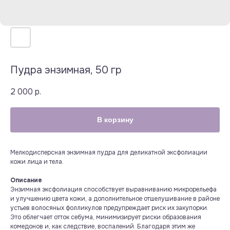
Пудра энзимная, 50 гр
2 000
р.
В корзину
Мелкодисперсная энзимная пудра для деликатной эксфолиации
кожи лица и тела.
Описание
Энзимная эксфолиация способствует выравниванию микрорельефа
и улучшению цвета кожи, а дополнительное отшелушивание в районе
устьев волосяных фолликулов предупреждает риск их закупорки.
Это облегчает отток себума, минимизирует риски образования
комедонов и, как следствие, воспалений. Благодаря этим же