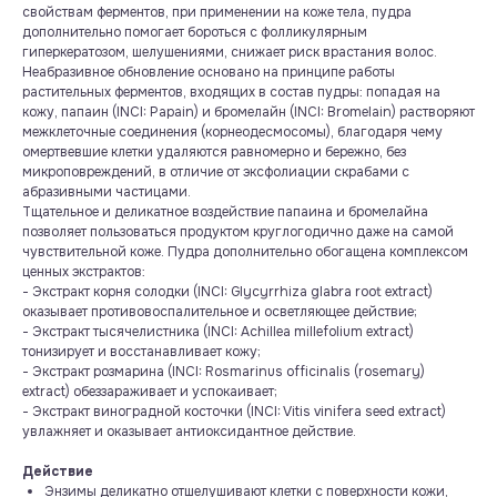
свойствам ферментов, при применении на коже тела, пудра
дополнительно помогает бороться с фолликулярным
гиперкератозом, шелушениями, снижает риск врастания волос.
Неабразивное обновление основано на принципе работы
растительных ферментов, входящих в состав пудры: попадая на
кожу, папаин (INCI: Papain) и бромелайн (INCI: Bromelain) растворяют
межклеточные соединения (корнеодесмосомы), благодаря чему
омертвевшие клетки удаляются равномерно и бережно, без
микроповреждений, в отличие от эксфолиации скрабами с
абразивными частицами.
Тщательное и деликатное воздействие папаина и бромелайна
позволяет пользоваться продуктом круглогодично даже на самой
чувствительной коже. Пудра дополнительно обогащена комплексом
ценных экстрактов:
- Экстракт корня солодки (INCI: Glycyrrhiza glabra root extract)
оказывает противовоспалительное и осветляющее действие;
- Экстракт тысячелистника (INCI: Achillea millefolium extract)
тонизирует и восстанавливает кожу;
- Экстракт розмарина (INCI: Rosmarinus officinalis (rosemary)
extract) обеззараживает и успокаивает;
- Экстракт виноградной косточки (INCI: Vitis vinifera seed extract)
увлажняет и оказывает антиоксидантное действие.
Действие
Энзимы деликатно отшелушивают клетки с поверхности кожи,