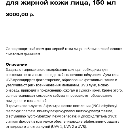
для жирной кожи лица, 150 мл
3000,00
р.
В корзину
Солнцезащитный крем для жирной кожи лица на безмасляной основе
с матовым финишем
Описание
Защита от агрессивного воздействия солнца необходима для
снижения негативных последствий солнечного облучения. Лучи типа
UVA провоцируют фотостарение, образование фотопигментации и
увеличивают риск возникновения меланомы. UVB лучи, в свою
очередь, приводят к покраснению, ожогам и сухости кожи. Кроме этого,
солнце усиливает секрецию себума и провоцирует образование
комедонов и воспалений.
В креме используются 3 фильтра нового поколения (INCI: ethylhexyl
methoxycinnamate, bis-ethylhexyloxyphenol methoxyphenyl triazine,
diethylamino hydroxybenzoyl hexyl benzoate) и диоксид титана (INCI:
titanium dioxide), в комплексе обеспечивающие эффективную защиту
от широкого спектра лучей (UVA-1, UVA-2 и UVB).