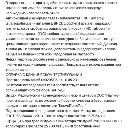
В жарких странах, при воздействии на кожу активных косметических
компонентов или абразивных косметологических процедур
необходимо использовать SPF50.
Антиоксиданты аскорбил тетраизопальмитат (INCI: ascorbyl
tetraisopalmitate) и витамин Е (INCI: tocopheryl acetate) защищают
клетки кожи от свободных радикалов. Глицерин (INCI: glycerin) и
натрия гиалуронат (INCI: sodium hyaluronate) поддерживают
увлажнение кожи на физиологичном уровне. Безмасляная текстура
крема снижает риск образования комедонов и воспалений. Диоксид
титана (INCI: titanium dioxide) дополнительно адсорбирует излишки
себума на поверхности кожи, продлевая ее матовость.
Лёгкая текстура способствует равномерному нанесению без белой
плёнки на коже и следов на одежде. Подходит для использовании при
терапии акне.
СПРАВКА О КЛИНИЧЕСКОМ ТЕСТИРОВАНИИ
Протокол испытаний №0205/36 от 10.05.23 г.
По итогам исследования крем соответствует показателю
солнцезащитного фактора SPF 54,7
Выдан Медицинским научно-диагностическим центром ООО "Научно-
практический центр по экспертной оценке качества и безопасности
продуктов питания и косметики "КосмоПродТест"
Подтверждениие солнцезащитного фактора. Метод исследования
ГОСТ ISO 24444 - 2013. Соответсвует показателю SPFi54,7 с
CI[%]=1,3% при дозе облучения имитатора УФ-лучей 290-330нм. На 10
волонтерах в возрасте 25 - 38 лет I, II и III фототипов кожи