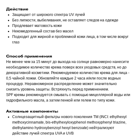
Действие
Защищает от широкого спектра UV лучей
Без липкости, выбеливания, не оставляет следов на одежде
Продлевает матовость кожи
Некомедогенный состав без масел
Подходит для жирной и проблемной кожи лица, в том числе вокруг
глаз
Способ применения
Не менее чем за 15 минут до выхода на солнце равномерно нанесите
необходимое количество крема поверх всех уходовых средств, но до
декоративной косметики. Рекомендуемое количество крема для лица -
0,5 чайной ложки. Обновляйте каждые 2 часа и/или после водных
процедур. Неравномерное распределение может значительно
снизить уровень защиты. Встряхнуть перед применением.
SPF кремы рекомендуется смывать с помощью мицеллярной воды или
гидрофильного масла, а затем пенкой или гелем по типу кожи.
Активные компоненты
Солнцезащитный фильтры нового поколения ТМ (INCI: ethylhexyl
methoxycinnamate, bis-ethylhexyloxyphenol methoxyphenyl triazine,
diethylamino hydroxybenzoyl hexyl benzoate) нейтрализуют
действие лучей спектра UVA и UVB